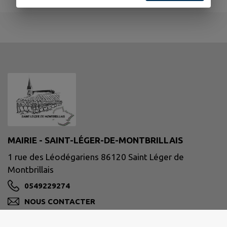
MAIRIE - SAINT-LÉGER-DE-MONTBRILLAIS
1 rue des Léodégariens 86120 Saint Léger de
Montbrillais
0549229274
NOUS CONTACTER
M'Y RENDRE