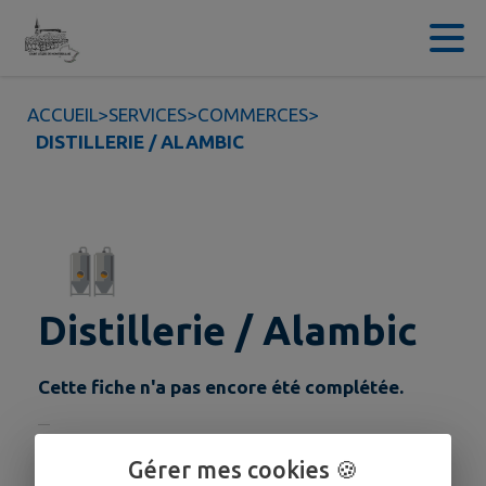
Contenu
Menu
Recherche
Pied de page
ACCUEIL
>
SERVICES
>
COMMERCES
>
DISTILLERIE / ALAMBIC
Distillerie / Alambic
Cette fiche n'a pas encore été complétée.
COORDONNÉES
Gérer mes cookies 🍪