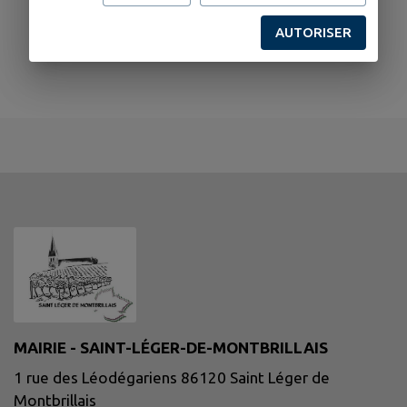
AUTORISER
MAIRIE - SAINT-LÉGER-DE-MONTBRILLAIS
1 rue des Léodégariens 86120 Saint Léger de
Montbrillais