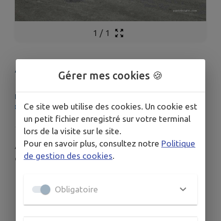
1
/
1
Aire de camping car
Gérer mes cookies 🍪
LIEU
Ce site web utilise des cookies. Un cookie est
86120 Saint-Léger-de-Montbrillais
un petit fichier enregistré sur votre terminal
lors de la visite sur le site.
Pour en savoir plus, consultez notre
Politique
Aire d'accueil gratuite à proximité des commerces
de gestion des cookies
.
et de l'aire de jeux
Obligatoire