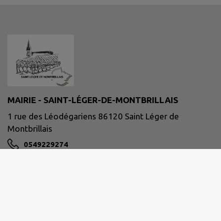
MAIRIE - SAINT-LÉGER-DE-MONTBRILLAIS
1 rue des Léodégariens 86120 Saint Léger de
Montbrillais
0549229274
NOUS CONTACTER
M'Y RENDRE
www.saint-leger-de-montbrillais.fr