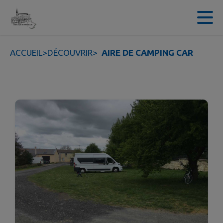
Contenu
Menu
Recherche
Pied de page
ACCUEIL
>
DÉCOUVRIR
>
AIRE DE CAMPING CAR