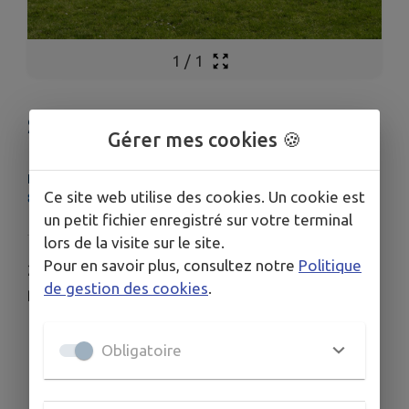
1
/
1
Stade de foot
Gérer mes cookies 🍪
LIEU
Ce site web utilise des cookies. Un cookie est
86120 Saint-Léger-de-Montbrillais
un petit fichier enregistré sur votre terminal
lors de la visite sur le site.
Pour en savoir plus, consultez notre
Politique
2 terrains de foot ouverts au public pour la
de gestion des cookies
.
pratique de loisirs.
Obligatoire