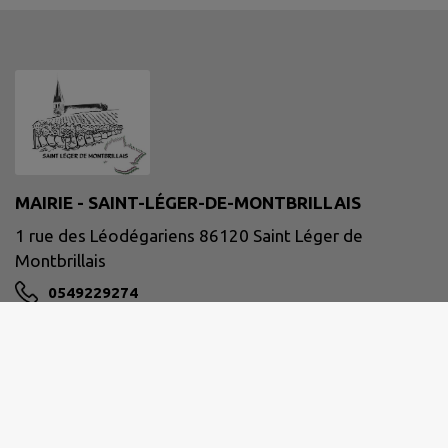
MAIRIE - SAINT-LÉGER-DE-MONTBRILLAIS
1 rue des Léodégariens 86120 Saint Léger de
Montbrillais
0549229274
NOUS CONTACTER
M'Y RENDRE
www.saint-leger-de-montbrillais.fr