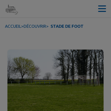
Contenu
Menu
Recherche
Pied de page
ACCUEIL
>
DÉCOUVRIR
>
STADE DE FOOT