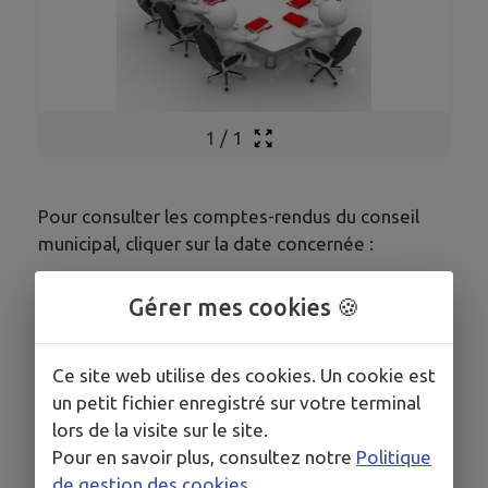
1
/
1
Pour consulter les comptes-rendus du conseil
municipal, cliquer sur la date concernée :
9 mars 2026
Gérer mes cookies 🍪
3 février 2026
19 janvier 2026
Ce site web utilise des cookies. Un cookie est
2 décembre 2025
un petit fichier enregistré sur votre terminal
4 novembre 2025
lors de la visite sur le site.
15 octobre 2025
Pour en savoir plus, consultez notre
Politique
10 septembre 2025
de gestion des cookies
.