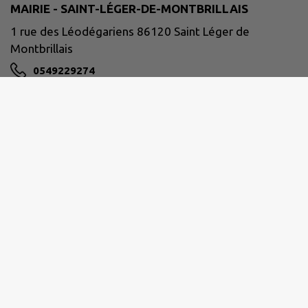
MAIRIE - SAINT-LÉGER-DE-MONTBRILLAIS
1 rue des Léodégariens 86120 Saint Léger de
Montbrillais
0549229274
NOUS CONTACTER
M'Y RENDRE
www.saint-leger-de-montbrillais.fr
E-mail:
mairie-stlegerdemontbrillais@wanadoo.fr
Site réalisé par
IntraMuros SAS
|
Mentions légales
|
CGU
|
Politique de confidentialité