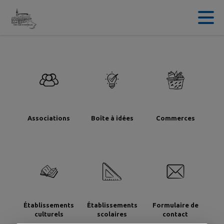
Contenu
Menu
Recherche
Pied de page
Associations
Boîte à idées
Commerces
Établissements
Établissements
Formulaire de
culturels
scolaires
contact