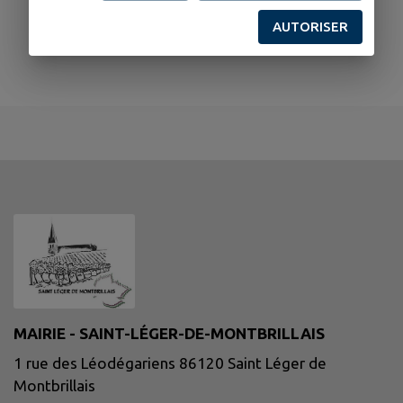
AUTORISER
MAIRIE - SAINT-LÉGER-DE-MONTBRILLAIS
1 rue des Léodégariens 86120 Saint Léger de
Montbrillais